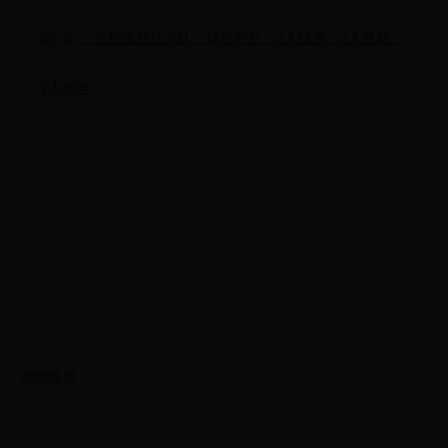
66-61，北控险胜江苏队，球员评分：2人优秀，2人及格，
2人低迷
友情链接：