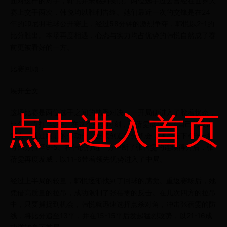
面对这样的对手，韩悦并未感到畏惧。两位选手过去曾经在世界大
赛上交手两次，韩悦均以胜利告终。她们最近一次的交锋是在24
年的印尼羽毛球公开赛上，经过58分钟的激烈争夺，韩悦以2-1的
比分胜出。本场再度相遇，心态与实力均占优势的韩悦自然成了赛
前更被看好的一方。
比赛回顾：
展开全文
这场比赛是两位选手之间的熟悉对决，一开局便进入了胶着状态，
点击进入首页
比分一直打至5平。在这个关键时刻，张蓓雯展现出了自己的攻击
能力，通过网前的假动作，连续创造得分机会，随后连下4分一举
将比分拉至9-5。在韩悦打进一分中断了张蓓雯的连续得分后，张
蓓雯再度发威，以11-6带着领先优势进入了中局。
经过上半局的较量，韩悦逐渐找到了回球的感觉。重返赛场后，她
凭借高质量的拉吊，成功限制了张蓓雯的反击。在几次四方的拉吊
中，只要捕捉到机会，韩悦就迅速选择点杀对角，冲击张蓓雯的防
线，将比分追至13平，并在15-15平后发起猛烈攻势，以21-16成