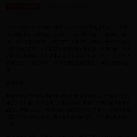
音乐与足球故事
2026-01-12 22:03:45
2025年超级750级别的日本羽毛球公开赛于本周盛大开启。中国
羽毛球队在女子单打项目上派出了四位优秀的选手：陈雨菲、韩
悦、王祉怡与高昉洁。正赛的首个比赛日中，作为四号种子的韩悦
迎来了她的首秀，面对的是美国华裔老将张蓓雯。比赛伊始，韩悦
的状态稍显低迷，反而让张蓓雯快速取得了优势，然而，韩悦很快
调整状态，夺回主动权，最终凭借稳定的发挥以2-0的比分轻松晋
级。
比赛亮点：
张蓓雯曾在其职业生涯的巅峰期名列世界排名第九，而如今，已过
而立之年的她，其竞技状态与巅峰时相去甚远，世界排名也下降至
22位。然而，在上个月刚结束的美国羽毛球公开赛上，张蓓雯依旧
展现了不凡的竞技状态，勇夺女子单打的冠军。这让她备受关注与
期待。