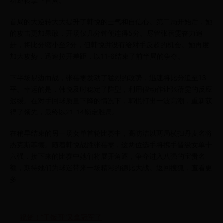
功逆转拿下首局。
首局的大逆转大大提升了韩悦的士气和自信心。第二局开始后，她
的攻击更加果敢，开场仅几分钟便连得5分。尽管张蓓雯奋力追
赶，将比分缩小至2分，但韩悦并没有给对手反超的机会。她再度
加大攻势，迅速拉开差距，以11-6结束了前半局的争夺。
下半场易边而战，张蓓雯发动了猛烈的攻势，迅速将比分追至13
平。幸运的是，韩悦及时稳定了阵型，利用假动作让张蓓雯的反应
迟缓。在对手回球质量下降的情况下，韩悦打出一波高潮，重新获
得了领先，最终以21-14锁定胜局。
在稍早结束的另一场女单首轮比赛中，高昉洁以两局横扫丹麦名将
杰克斯菲德。随着韩悦战胜张蓓雯，这两位选手将携手晋级女单十
六强，接下来的比赛中她们将展开角逐，争夺进入八强的宝贵名
额，期待她们为球迷带来一场精彩的德比大战。返回搜狐，查看更
多
祝贺！“干饭哥”又拿冠军了