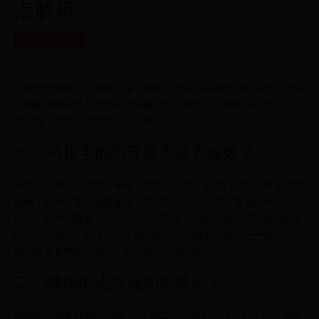
点解析
旋律氛围营造
2025-05-09 16:58:38
今晚的世界杯小组赛将迎来一场焦点对决——南美劲旅乌拉圭对阵
亚洲豪强韩国队。作为两支风格迥异的球队，这场比赛不仅关乎出
线形势，更是战术与意志的较量。
一、乌拉圭的防守反击能否奏效？
乌拉圭队素以铁血防守著称，后防线由戈丁和希门尼斯这对老搭档
坐镇，经验丰富但速度偏慢。面对韩国队孙兴慜、黄喜灿等快马的
冲击，主帅阿隆索可能采取5-4-1阵型，依靠中场巴尔韦德的跑动
能力串联攻防。关键点在于努涅斯能否把握反击机会——这位利物
浦前锋本赛季状态起伏，但高空球优势明显。
二、韩国的进攻端如何破局？
韩国队主帅本托赛前强调“控球为主”，但面对乌拉圭的逼抢，球队