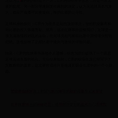
迷认为，裁判的判罚过于严厉，C罗的动作并非恶意，而是一次无
意的犯规。另一部分球迷则支持裁判的决定，认为无论球员名气多
大，都应严格遵守比赛规则，维护比赛的公平性。
足球精神的探讨：C罗作为世界足坛的顶级球员，他的职业素养和
对比赛的投入毋庸置疑。然而，这次红牌事件提醒我们，足球是一
项充满激情和对抗的运动，任何球员都可能在比赛中因情绪失控而
犯错。这也反映了足球比赛中规则与激情的平衡问题。
结尾：C罗的红牌事件虽然令人遗憾，但也为我们提供了一个反思
足球运动本质的机会。无论结果如何，C罗的职业生涯已经写下了
无数辉煌的篇章，这次事件或许只是他漫长职业生涯中的一个小插
曲。
世锦赛巅峰对决：中国与塞尔维亚的精彩较量与未来展望
世界杯赛场上的神秘语言：球员唇语背后的战术与心理博弈