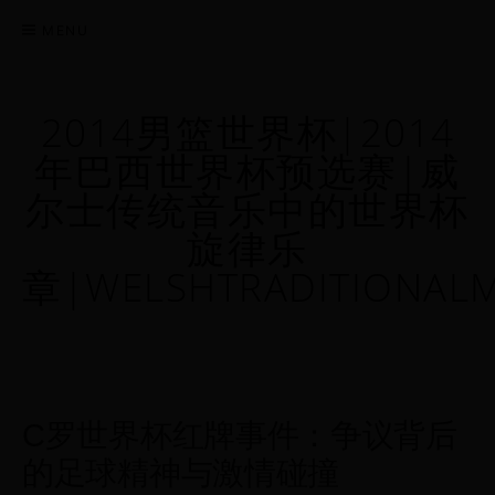
MENU
2014男篮世界杯|2014
年巴西世界杯预选赛|威
尔士传统音乐中的世界杯
旋律乐
章|WELSHTRADITIONAL
C罗世界杯红牌事件：争议背后
的足球精神与激情碰撞