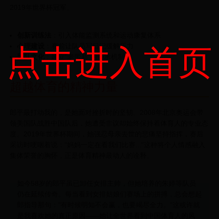
2019年世界杯冠军。
创新训练法
：引入体能监测系统和运动康复体系
点击进入首页
心理建设
：赛前让队员写日记缓解压力
团队文化
：建立"老带新"的传承机制
超越体育的精神力量
郎平最打动我的，是她面对挫折时的坚韧。2008年北京奥运会带
领美国队战胜中国队后，她遭受非议却始终保持着体育人的专业态
度。2019年世界杯期间，她强忍母亲去世的悲痛坚持指挥，赛后
采访时哽咽着说："妈妈一定在看我们比赛..."这种将个人情感融入
集体荣誉的胸怀，正是体育精神最动人的诠释。
如今58岁的郎平虽已卸任女排主帅，但她培养的朱婷等队员
仍在延续传奇。每当看到女排姑娘们赛场上的拼搏，总会想起
郎指导那句："有时候明知不会赢，也要竭尽全力。"这或许就
是我喜欢她的真正原因——她让全世界看到中国体育人的风