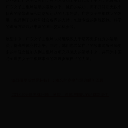
这些来自广东的女将们，在国际赛场上不仅代表了中国，也展现了
广东女子曲棍球运动的发展水平。她们的成功，离不开背后无数个
日夜的辛勤训练和对这项运动的无限热爱。广东女子曲棍球队的发
展，也得到了政府和社会各界的支持，包括专业的训练设施、科学
的训练方法以及丰富的国际交流机会等。
展望未来，广东女子曲棍球队将继续致力于培养更多优秀的运动
员，提高整体竞技水平。同时，她们也希望自己的故事能够激励更
多的年轻女性加入到曲棍球这项充满魅力的运动中来，共同为中国
乃至世界女子曲棍球事业的发展贡献自己的力量。
激战俄罗斯世界杯特刊：难忘的赛事与经典瞬间回顾
2018北美世界杯回顾：激情、遗憾与崛起的足球新势力