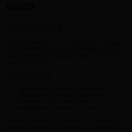
音乐赛事表演
2025-06-10 22:45:17
中国军团整装待发
随着伦敦世锦赛赛程的正式公布，中国代表团已经进入最后的备战
阶段。本届赛事将于7月15日至23日在伦敦奥林匹克体育场举行，
中国队将派出包括32名运动员在内的强大阵容，参与田径、游泳、
体操等12个项目的角逐。
重点赛事时间表
7月16日 14:30
- 男子100米预赛（苏炳添领衔）
7月18日 19:00
- 女子跳高决赛（张国伟冲击奖牌）
7月20日 16:15
- 男子4×100米接力预赛
7月22日 20:00
- 女子铅球决赛（巩立姣卫冕之战）
中国田径队总教练冯树勇在接受采访时表示："我们针对伦敦的气
候特点做了针对性训练，特别是在短跑项目上，苏炳添的状态比去