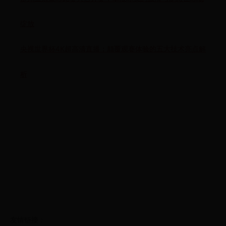
绽放
央视世界杯4K超高清直播：颠覆观赛体验的五大技术亮点解
析
友情链接：